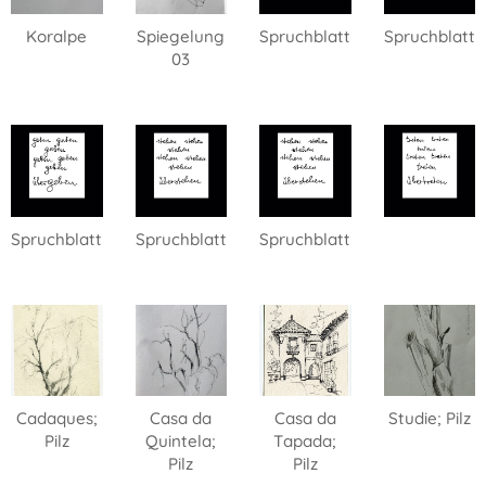
Koralpe
Spiegelung
Spruchblatt
Spruchblatt
03
Spruchblatt
Spruchblatt
Spruchblatt
Cadaques;
Casa da
Casa da
Studie; Pilz
Pilz
Quintela;
Tapada;
Pilz
Pilz