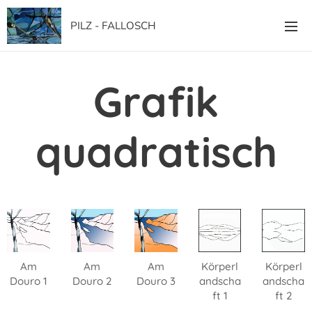
PILZ - FALLOSCH
Grafik
quadratisch
Am
Am
Am
Körperl
Körperl
Douro 1
Douro 2
Douro 3
andscha
andscha
ft 1
ft 2